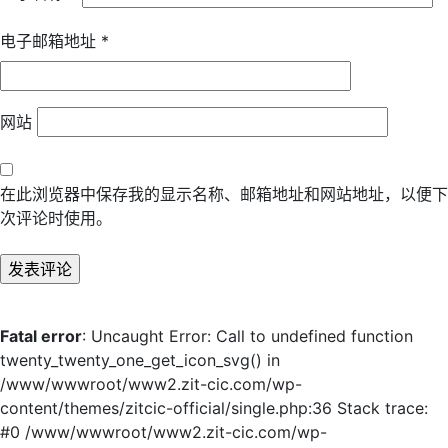
电子邮箱地址
*
网站
在此浏览器中保存我的显示名称、邮箱地址和网站地址，以便下
次评论时使用。
Fatal error
: Uncaught Error: Call to undefined function
twenty_twenty_one_get_icon_svg() in
/www/wwwroot/www2.zit-cic.com/wp-
content/themes/zitcic-official/single.php:36 Stack trace:
#0 /www/wwwroot/www2.zit-cic.com/wp-